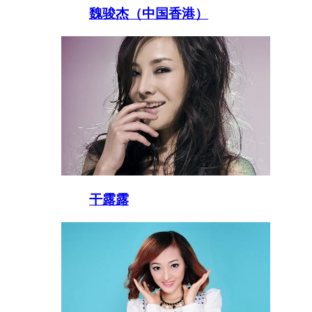
魏骏杰（中国香港）
干露露