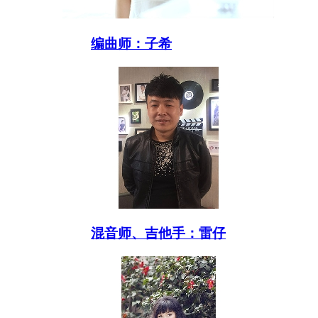
编曲师：子希
混音师、吉他手：雷仔